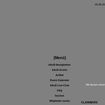
09.08.20
[Menü]
kAo$-Neuigkeiten
kAo$-Archiv
Artikel
Event-Kalender
Wir lassen unser
kAo$ Live-Chat
FAQ
Suchen
Mitglieder suche
CLANWARS