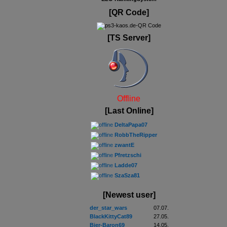
[QR Code]
[TS Server]
Offline
[Last Online]
DeltaPapa07
RobbTheRipper
zwantE
Pfretzschi
Ladde07
SzaSza81
[Newest user]
der_star_wars
07.07.
BlackKittyCat89
27.05.
Bier-Baron69
14.05.