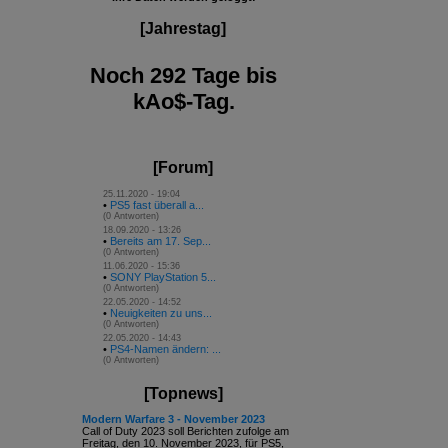
[Jahrestag]
Noch 292 Tage bis
kAo$-Tag.
[Forum]
25.11.2020 - 19:04
•
PS5 fast überall a...
(0 Antworten)
18.09.2020 - 13:26
•
Bereits am 17. Sep...
(0 Antworten)
11.06.2020 - 15:36
•
SONY PlayStation 5...
(0 Antworten)
22.05.2020 - 14:52
•
Neuigkeiten zu uns...
(0 Antworten)
22.05.2020 - 14:43
•
PS4-Namen ändern: ...
(0 Antworten)
[Topnews]
Modern Warfare 3 - November 2023
Call of Duty 2023 soll Berichten zufolge am
Freitag, den 10. November 2023, für PS5,