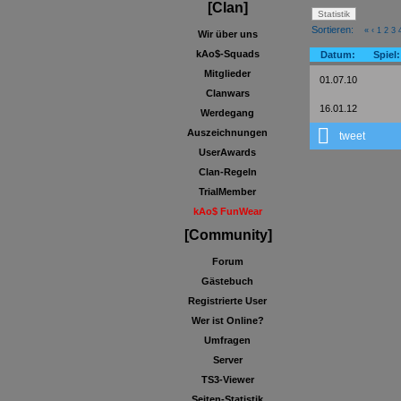
[Clan]
Sortieren:
«
‹
1
2
3
Wir über uns
kAo$-Squads
Datum:
Spiel:
Mitglieder
01.07.10
Clanwars
16.01.12
Werdegang
Auszeichnungen
tweet
UserAwards
Clan-Regeln
TrialMember
kAo$ FunWear
[Community]
Forum
Gästebuch
Registrierte User
Wer ist Online?
Umfragen
Server
TS3-Viewer
Seiten-Statistik