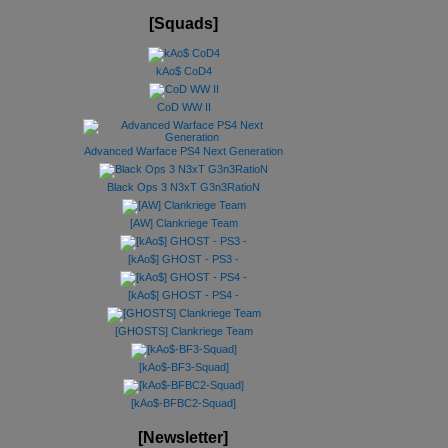
[Squads]
kAo$ CoD4
CoD WW II
Advanced Warface PS4 Next Generation
Black Ops 3 N3xT G3n3RatioN
[AW] Clankriege Team
[kAo$] GHOST - PS3 -
[kAo$] GHOST - PS4 -
[GHOSTS] Clankriege Team
[kAo$-BF3-Squad]
[kAo$-BFBC2-Squad]
[Newsletter]