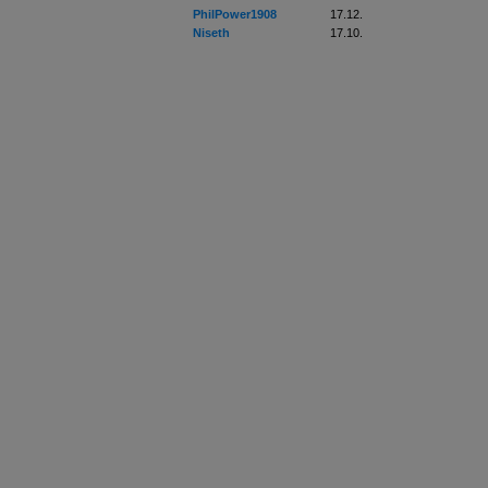
PhilPower1908
17.12.
Niseth
17.10.