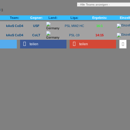
4
5
Team:
Gegner:
Land:
Liga:
Ergebnis:
Einzel
kAo$ CoD4
USF
PSL MW2 HC
16:1
kAo$ CoD4
CoLT
PSL-19
14:15
teilen
teilen