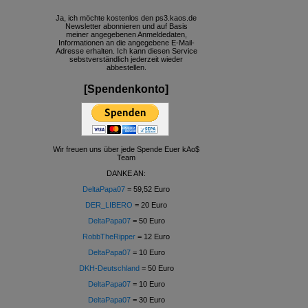
Ja, ich möchte kostenlos den ps3.kaos.de
Newsletter abonnieren und auf Basis
meiner angegebenen Anmeldedaten,
Informationen an die angegebene E-Mail-
Adresse erhalten. Ich kann diesen Service
sebstverständlich jederzeit wieder
abbestellen.
[Spendenkonto]
Wir freuen uns über jede Spende Euer kAo$
Team
DANKE AN:
DeltaPapa07
= 59,52 Euro
DER_LIBERO
= 20 Euro
DeltaPapa07
= 50 Euro
RobbTheRipper
= 12 Euro
DeltaPapa07
= 10 Euro
DKH-Deutschland
= 50 Euro
DeltaPapa07
= 10 Euro
DeltaPapa07
= 30 Euro