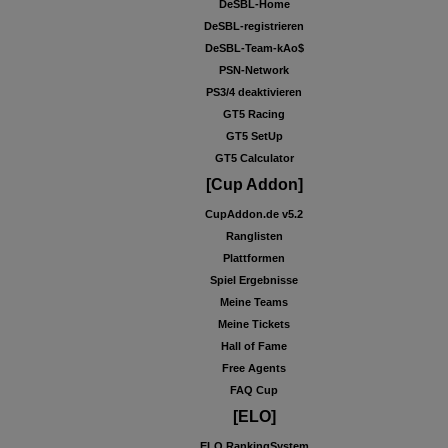
DeSBL-Home
DeSBL-registrieren
DeSBL-Team-kAo$
PSN-Network
PS3/4 deaktivieren
GT5 Racing
GT5 SetUp
GT5 Calculator
[Cup Addon]
CupAddon.de v5.2
Ranglisten
Plattformen
Spiel Ergebnisse
Meine Teams
Meine Tickets
Hall of Fame
Free Agents
FAQ Cup
[ELO]
ELO RankingSystem