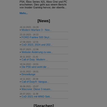
PS4, Xbox Series X|S, Xbox One und PC
erscheinen. Dies geht aus einem Bericht
von Insider Gaming hervor, der ebenfa...
Mehr...
[News]
24.10.2023 - 03:29
•
Modern Warfare 3 - Nov...
23.10.2023 - 16:22
•
FORD Fairline 500 Skyl...
17.09.2023 - 12:31
•
CoD 2023, 2024 und 202...
09.07.2023 - 12:06
•
Website Änderung zu ww...
30.11.2022 - 21:41
•
Call of Duty: Modern ...
18.04.2022 - 10:01
•
Die PS6 wird wohl die ...
10.01.2022 - 16:01
•
Einstellunge
19.11.2021 - 20:38
•
Call of Duty®: Vangua...
30.09.2021 - 15:07
•
Warzone: Diese 3 neuen...
26.07.2021 - 11:38
•
CoD 2021 mit WW2-Sett...
[Sprachen]