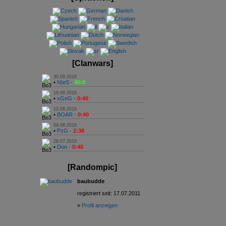
[Clanwars]
30.09.2016
•
NIeS -
40:0
19.08.2016
•
xGeG -
0:40
12.08.2016
•
BOAR -
0:40
04.08.2016
•
PzG -
2:38
28.07.2016
•
Don -
0:40
[Randompic]
baubudde
registriert seit: 17.07.2011
»
Profil anzeigen