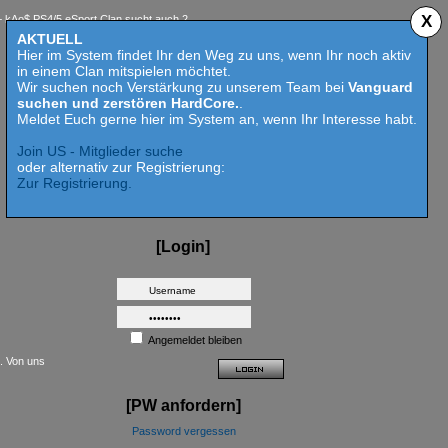
X
PS4/5 eSport Clan sucht auch 2023 Competition aktive Mitspieler für Call of Duty MW 2 - 
AKTUELL
Hier im System findet Ihr den Weg zu uns, wenn Ihr noch aktiv
in einem Clan mitspielen möchtet.
Wir suchen noch Verstärkung zu unserem Team bei
Vanguard
suchen und zerstören HardCore.
.
Meldet Euch gerne hier im System an, wenn Ihr Interesse habt.
Join US - Mitglieder suche
oder alternativ zur Registrierung:
Zur Registrierung.
[Login]
Angemeldet bleiben
t. Von uns
[PW anfordern]
Password vergessen