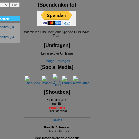
[Spendenkonto]
heiten:
(0)
Wir freuen uns über jede Spende Euer kAo$
Team
(6)
[Umfragen]
keine aktive Umfrage
•
zeige Umfragen
[Social Media]
[Shoutbox]
SHOUTBOX
nur für
registrierte
User sichtbar
Smilies
Ihre IP Adresse:
216.73.216.153
Ihre Daten werden geloggt!