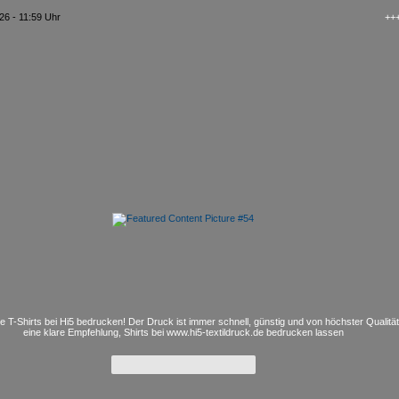
26 - 11:59 Uhr
+++ kAo$ 
e T-Shirts bei Hi5 bedrucken! Der Druck ist immer schnell, günstig und von höchster Qualitä
eine klare Empfehlung, Shirts bei www.hi5-textildruck.de bedrucken lassen