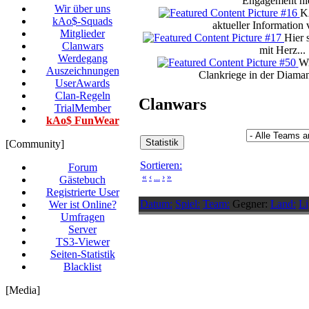
Engagement hie
Wir über uns
K
kAo$-Squads
aktueller Informatio
Mitglieder
Hier 
Clanwars
mit Herz...
Werdegang
Wi
Auszeichnungen
Clankriege in der Diaman
UserAwards
Clan-Regeln
Clanwars
TrialMember
kAo$ FunWear
[Community]
Sortieren:
Forum
«
‹
...
›
»
Gästebuch
Registrierte User
Datum:
Spiel:
Team:
Gegner:
Land:
Li
Wer ist Online?
Umfragen
Server
TS3-Viewer
Seiten-Statistik
Blacklist
[Media]