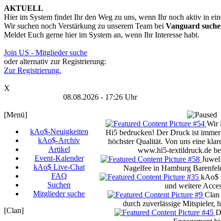
AKTUELL
Hier im System findet Ihr den Weg zu uns, wenn Ihr noch aktiv in ei
Wir suchen noch Verstärkung zu unserem Team bei
Vanguard suche
Meldet Euch gerne hier im System an, wenn Ihr Interesse habt.
Join US - Mitglieder suche
oder alternativ zur Registrierung:
Zur Registrierung.
X
08.08.2026 - 17:26 Uhr
[Menü]
Wir 
kAo$-Neuigkeiten
Hi5 bedrucken! Der Druck ist immer 
kAo$-Archiv
höchster Qualität. Von uns eine klar
Artikel
www.hi5-textildruck.de be
Event-Kalender
Juwel
kAo$ Live-Chat
Nagelfee in Hamburg Barenfeld
FAQ
kAo$ 
Suchen
und weitere Acces
Mitglieder suche
Clan
durch zuverlässige Mitspieler, hie
[Clan]
D