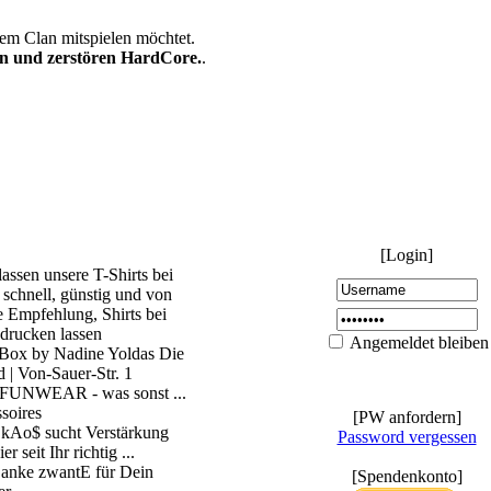
nem Clan mitspielen möchtet.
n und zerstören HardCore.
.
[Login]
lassen unsere T-Shirts bei
schnell, günstig und von
e Empfehlung, Shirts bei
drucken lassen
Angemeldet bleiben
Box by Nadine Yoldas Die
 | Von-Sauer-Str. 1
FUNWEAR - was sonst ...
soires
[PW anfordern]
 kAo$ sucht Verstärkung
Password vergessen
r seit Ihr richtig ...
anke zwantE für Dein
[Spendenkonto]