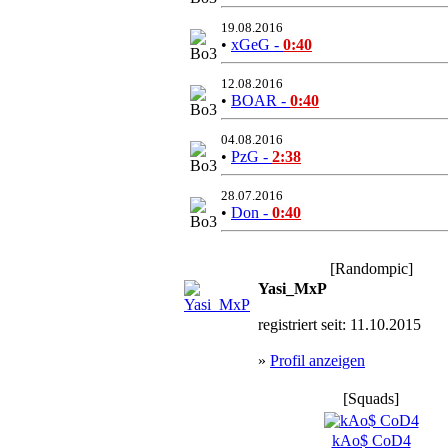
19.08.2016
•
xGeG -
0:40
12.08.2016
•
BOAR -
0:40
04.08.2016
•
PzG -
2:38
28.07.2016
•
Don -
0:40
[Randompic]
Yasi_MxP
registriert seit: 11.10.2015
»
Profil anzeigen
[Squads]
kAo$ CoD4