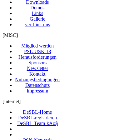
Downloads
Demos
Links
Gallerie
ver Link uns
[MISC]
Mitglied werden
PSL-USK 18
Herausforderungen
Sponsors
Newsletter
Kontakt
Nutzungsbedingungen
Datenschutz
Impressum
[Internet]
DeSBL-Home
DeSBL-registrieren
DeSBL-Team-kAo$