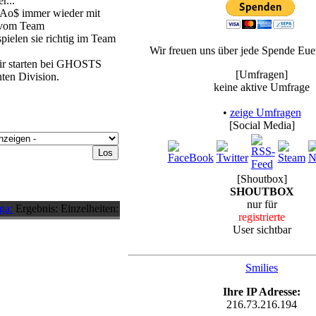
r...
Ao$ immer wieder mit
n vom Team
spielen sie richtig im Team
Wir freuen uns über jede Spende Eu
r starten bei GHOSTS
[Umfragen]
ten Division.
keine aktive Umfrage
•
zeige Umfragen
[Social Media]
[Shoutbox]
SHOUTBOX
nur für
ga:
Ergebnis:
Einzelheiten:
registrierte
User sichtbar
Smilies
Ihre IP Adresse:
216.73.216.194