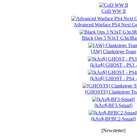
CoD WW II
Advanced Warface PS4 Next Ge
Black Ops 3 N3xT G3n3Ra
[AW] Clankriege Team
[kAo$] GHOST - PS3 -
[kAo$] GHOST - PS4 -
[GHOSTS] Clankriege T
[kAo$-BF3-Squad]
[kAo$-BFBC2-Squad]
[Newsletter]