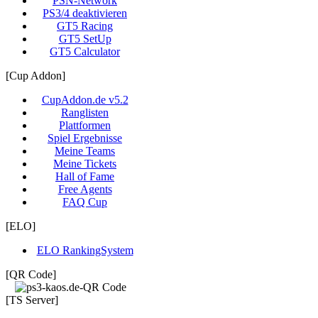
PSN-Network
PS3/4 deaktivieren
GT5 Racing
GT5 SetUp
GT5 Calculator
[Cup Addon]
CupAddon.de v5.2
Ranglisten
Plattformen
Spiel Ergebnisse
Meine Teams
Meine Tickets
Hall of Fame
Free Agents
FAQ Cup
[ELO]
ELO RankingSystem
[QR Code]
[TS Server]