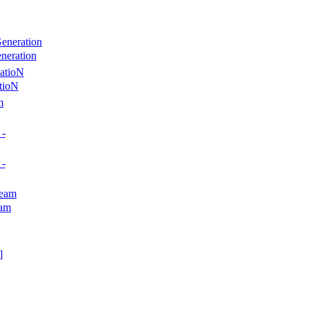
neration
tioN
eam