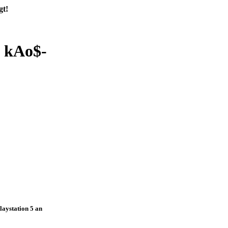
gt!
s kAo$-
laystation 5 an