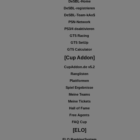
DeSBL-Home
DeSBL-registrieren
DeSBL-Team-kAo$
PSN-Network
PS3/4 deaktivieren
GT5 Racing
GT5 SetUp
GT5 Calculator
[Cup Addon]
CupAddon.de v5.2
Ranglisten
Plattformen
Spiel Ergebnisse
Meine Teams
Meine Tickets
Hall of Fame
Free Agents
FAQ Cup
[ELO]
ELO RankingSystem