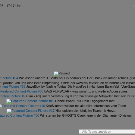
26 - 17:17 Uhr
+++ kAo
Wir lassen unsere T-Shirts bei Hi5 bedrucken! Der Druck ist immer schnell, gün
 Qualität. Von uns eine klare Empfehlung, Shirts bei www.hi5-textildruck.de bedrucken lasse
JuwelBox by Nadine Yoldas Die Nagelfee in Hamburg Barenfeld | Von-Sauer
kAo$ FUNWEAR - was sonst ... und weitere Accessoires
Clan kAo$ sucht Verstärkung durch zuverlässige Mitspieler, hier seit Ihr rich
Danke zwantE für Dein Engagement hier...
KAo$ immer wieder mit aktueller Information vom Team
Hier spielen sie richtig im Team mit Herz...
Wir starten bei GHOSTS Clankriege in der Diamanten Division.