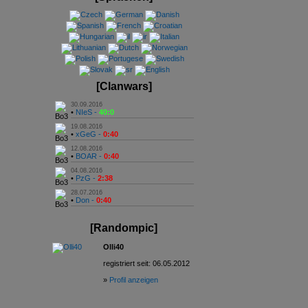
[Clanwars]
30.09.2016
•
NIeS -
40:0
19.08.2016
•
xGeG -
0:40
12.08.2016
•
BOAR -
0:40
04.08.2016
•
PzG -
2:38
28.07.2016
•
Don -
0:40
[Randompic]
Olli40
registriert seit: 06.05.2012
»
Profil anzeigen