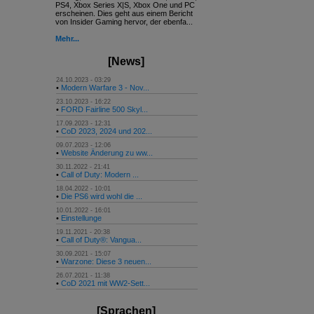
PS4, Xbox Series X|S, Xbox One und PC
erscheinen. Dies geht aus einem Bericht
von Insider Gaming hervor, der ebenfa...
Mehr...
[News]
24.10.2023 - 03:29
•
Modern Warfare 3 - Nov...
23.10.2023 - 16:22
•
FORD Fairline 500 Skyl...
17.09.2023 - 12:31
•
CoD 2023, 2024 und 202...
09.07.2023 - 12:06
•
Website Änderung zu ww...
30.11.2022 - 21:41
•
Call of Duty: Modern ...
18.04.2022 - 10:01
•
Die PS6 wird wohl die ...
10.01.2022 - 16:01
•
Einstellunge
19.11.2021 - 20:38
•
Call of Duty®: Vangua...
30.09.2021 - 15:07
•
Warzone: Diese 3 neuen...
26.07.2021 - 11:38
•
CoD 2021 mit WW2-Sett...
[Sprachen]