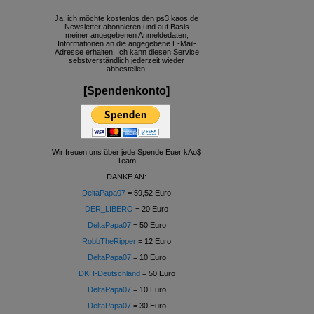
Ja, ich möchte kostenlos den ps3.kaos.de
Newsletter abonnieren und auf Basis
meiner angegebenen Anmeldedaten,
Informationen an die angegebene E-Mail-
Adresse erhalten. Ich kann diesen Service
sebstverständlich jederzeit wieder
abbestellen.
[Spendenkonto]
Wir freuen uns über jede Spende Euer kAo$
Team
DANKE AN:
DeltaPapa07
= 59,52 Euro
DER_LIBERO
= 20 Euro
DeltaPapa07
= 50 Euro
RobbTheRipper
= 12 Euro
DeltaPapa07
= 10 Euro
DKH-Deutschland
= 50 Euro
DeltaPapa07
= 10 Euro
DeltaPapa07
= 30 Euro