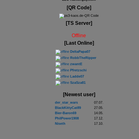
[QR Code]
[TS Server]
Offline
[Last Online]
DeltaPapa07
RobbTheRipper
zwantE
Pfretzschi
Ladde07
SzaSza81
[Newest user]
der_star_wars
07.07.
BlackKittyCat89
27.05.
Bier-Baron69
14.05.
PhilPower1908
17.12.
Niseth
17.10.