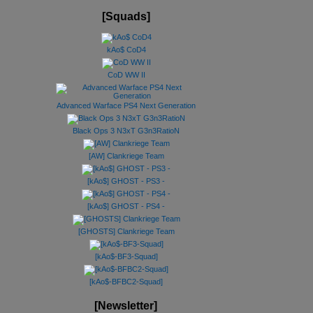
[Squads]
kAo$ CoD4
CoD WW II
Advanced Warface PS4 Next Generation
Black Ops 3 N3xT G3n3RatioN
[AW] Clankriege Team
[kAo$] GHOST - PS3 -
[kAo$] GHOST - PS4 -
[GHOSTS] Clankriege Team
[kAo$-BF3-Squad]
[kAo$-BFBC2-Squad]
[Newsletter]