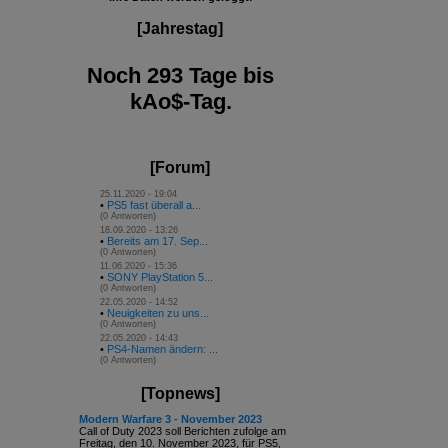
[Jahrestag]
Noch 293 Tage bis
kAo$-Tag.
[Forum]
25.11.2020 - 19:04
•
PS5 fast überall a...
(0 Antworten)
18.09.2020 - 13:26
•
Bereits am 17. Sep...
(0 Antworten)
11.06.2020 - 15:36
•
SONY PlayStation 5...
(0 Antworten)
22.05.2020 - 14:52
•
Neuigkeiten zu uns...
(0 Antworten)
22.05.2020 - 14:43
•
PS4-Namen ändern: ...
(0 Antworten)
[Topnews]
Modern Warfare 3 - November 2023
Call of Duty 2023 soll Berichten zufolge am
Freitag, den 10. November 2023, für PS5,