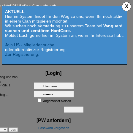
X
$ PS4/5 eSport Clan sucht auch 2023 Competition aktive Mitspieler für Call of Duty MW 2 -
AKTUELL
Hier im System findet Ihr den Weg zu uns, wenn Ihr noch aktiv
in einem Clan mitspielen möchtet.
Wir suchen noch Verstärkung zu unserem Team bei
Vanguard
suchen und zerstören HardCore.
.
Meldet Euch gerne hier im System an, wenn Ihr Interesse habt.
Join US - Mitglieder suche
oder alternativ zur Registrierung:
Zur Registrierung.
[Login]
stig und von
n
-Str. 1
tig ...
Angemeldet bleiben
[PW anfordern]
Password vergessen