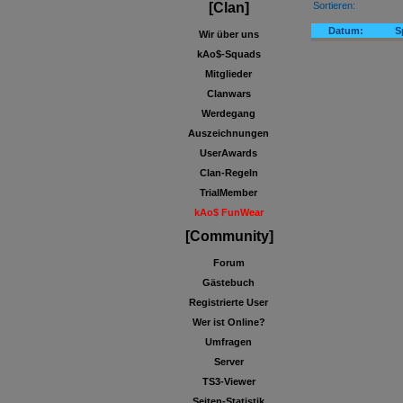
Sortieren:
[Clan]
Datum:
S
Wir über uns
kAo$-Squads
Mitglieder
Clanwars
Werdegang
Auszeichnungen
UserAwards
Clan-Regeln
TrialMember
kAo$ FunWear
[Community]
Forum
Gästebuch
Registrierte User
Wer ist Online?
Umfragen
Server
TS3-Viewer
Seiten-Statistik