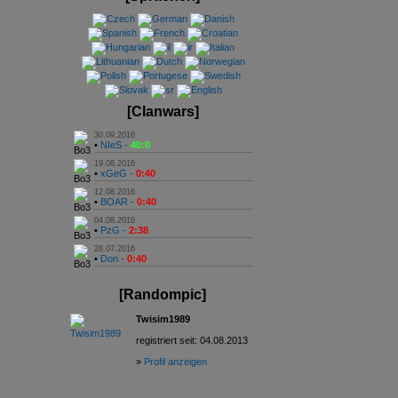
[Clanwars]
30.09.2016
•
NIeS -
40:0
19.08.2016
•
xGeG -
0:40
12.08.2016
•
BOAR -
0:40
04.08.2016
•
PzG -
2:38
28.07.2016
•
Don -
0:40
[Randompic]
Twisim1989
registriert seit: 04.08.2013
»
Profil anzeigen