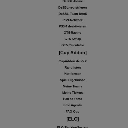
DeSBL-Home
DeSBL-registrieren
DeSBL-Team-kAo$
PSN-Network
PS3/4 deaktivieren
GT5 Racing
GT5 SetUp
GT5 Calculator
[Cup Addon]
CupAddon.de v5.2
Ranglisten
Plattformen
Spiel Ergebnisse
Meine Teams
Meine Tickets
Hall of Fame
Free Agents
FAQ Cup
[ELO]
ELO RankingSystem