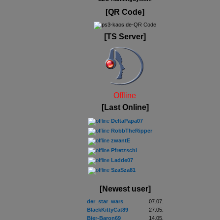
[QR Code]
[TS Server]
Offline
[Last Online]
DeltaPapa07
RobbTheRipper
zwantE
Pfretzschi
Ladde07
SzaSza81
[Newest user]
der_star_wars
07.07.
BlackKittyCat89
27.05.
Bier-Baron69
14.05.