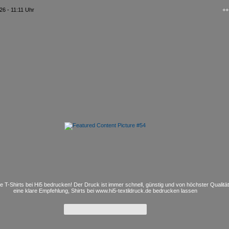
26 - 11:11 Uhr
+++ kAo$
e T-Shirts bei Hi5 bedrucken! Der Druck ist immer schnell, günstig und von höchster Qualitä
eine klare Empfehlung, Shirts bei www.hi5-textildruck.de bedrucken lassen