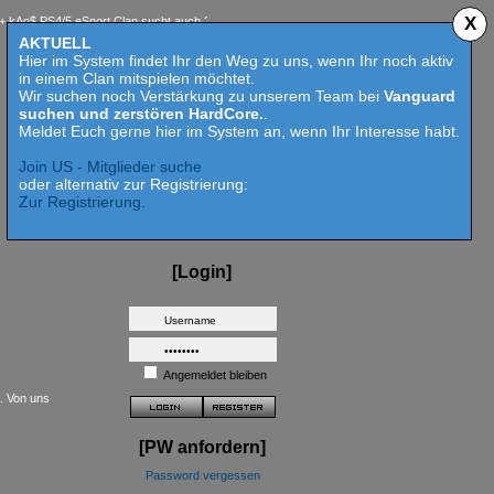
X
 PS4/5 eSport Clan sucht auch 2023 Competition aktive Mitspieler für Call of Duty MW 2 - 
AKTUELL
Hier im System findet Ihr den Weg zu uns, wenn Ihr noch aktiv
in einem Clan mitspielen möchtet.
Wir suchen noch Verstärkung zu unserem Team bei
Vanguard
suchen und zerstören HardCore.
.
Meldet Euch gerne hier im System an, wenn Ihr Interesse habt.
Join US - Mitglieder suche
oder alternativ zur Registrierung:
Zur Registrierung.
[Login]
Angemeldet bleiben
t. Von uns
[PW anfordern]
Password vergessen