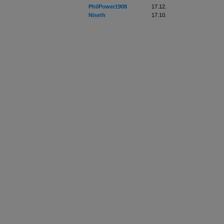
PhilPower1908
17.12.
Niseth
17.10.