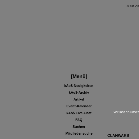
07.08.20
[Menü]
kAo$-Neuigkeiten
kAo$-Archiv
Artikel
Event-Kalender
Wir lassen unser
kAo$ Live-Chat
FAQ
Suchen
Mitglieder suche
CLANWARS