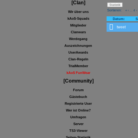
[Clan]
Sortieren:
«
‹
...
4
›
Wir über uns
kAo$-Squads
Datum:
S
Mitglieder
tweet
Clanwars
Werdegang
Auszeichnungen
UserAwards
Clan-Regeln
TrialMember
kAo$ FunWear
[Community]
Forum
Gästebuch
Registrierte User
Wer ist Online?
Umfragen
Server
TS3-Viewer
Seiten-Statistik