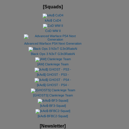
[Squads]
kAo$ CoD4
CoD WW II
Advanced Warface PS4 Next Generation
Black Ops 3 N3xT G3n3RatioN
[AW] Clankriege Team
[kAo$] GHOST - PS3 -
[kAo$] GHOST - PS4 -
[GHOSTS] Clankriege Team
[kAo$-BF3-Squad]
[kAo$-BFBC2-Squad]
[Newsletter]