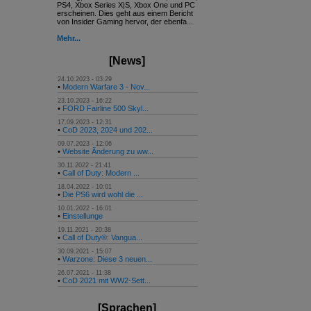
PS4, Xbox Series X|S, Xbox One und PC
erscheinen. Dies geht aus einem Bericht
von Insider Gaming hervor, der ebenfa...
Mehr...
[News]
24.10.2023 - 03:29
•
Modern Warfare 3 - Nov...
23.10.2023 - 16:22
•
FORD Fairline 500 Skyl...
17.09.2023 - 12:31
•
CoD 2023, 2024 und 202...
09.07.2023 - 12:06
•
Website Änderung zu ww...
30.11.2022 - 21:41
•
Call of Duty: Modern ...
18.04.2022 - 10:01
•
Die PS6 wird wohl die ...
10.01.2022 - 16:01
•
Einstellunge
19.11.2021 - 20:38
•
Call of Duty®: Vangua...
30.09.2021 - 15:07
•
Warzone: Diese 3 neuen...
26.07.2021 - 11:38
•
CoD 2021 mit WW2-Sett...
[Sprachen]