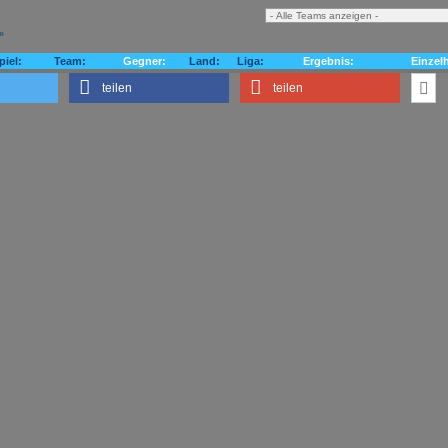
»
piel:
Team:
Gegner:
Land:
Liga:
Ergebnis:
Einzel
teilen
teilen