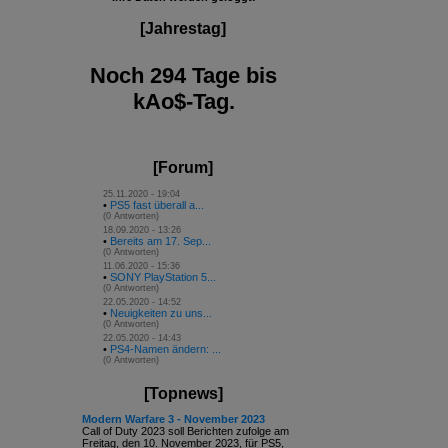
[Jahrestag]
Noch 294 Tage bis
kAo$-Tag.
[Forum]
25.11.2020 - 19:04
•
PS5 fast überall a...
(0 Antworten)
18.09.2020 - 13:26
•
Bereits am 17. Sep...
(0 Antworten)
11.06.2020 - 15:36
•
SONY PlayStation 5...
(0 Antworten)
22.05.2020 - 14:52
•
Neuigkeiten zu uns...
(0 Antworten)
22.05.2020 - 14:43
•
PS4-Namen ändern: ...
(0 Antworten)
[Topnews]
Modern Warfare 3 - November 2023
Call of Duty 2023 soll Berichten zufolge am
Freitag, den 10. November 2023, für PS5,