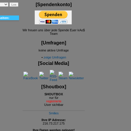
[Spendenkonto]
heiten:
Wir freuen uns über jede Spende Euer kAo$
Team
[Umfragen]
keine aktive Umfrage
•
zeige Umfragen
[Social Media]
[Shoutbox]
SHOUTBOX
nur für
registrierte
User sichtbar
Smilies
Ihre IP Adresse:
216.73.217.175
Ihre Daten werden geloggt!