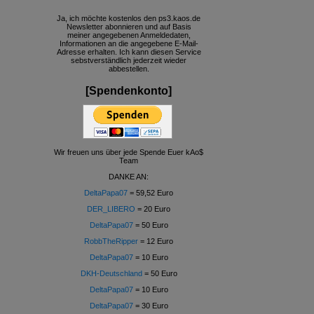
Ja, ich möchte kostenlos den ps3.kaos.de
Newsletter abonnieren und auf Basis
meiner angegebenen Anmeldedaten,
Informationen an die angegebene E-Mail-
Adresse erhalten. Ich kann diesen Service
sebstverständlich jederzeit wieder
abbestellen.
[Spendenkonto]
Wir freuen uns über jede Spende Euer kAo$
Team
DANKE AN:
DeltaPapa07
= 59,52 Euro
DER_LIBERO
= 20 Euro
DeltaPapa07
= 50 Euro
RobbTheRipper
= 12 Euro
DeltaPapa07
= 10 Euro
DKH-Deutschland
= 50 Euro
DeltaPapa07
= 10 Euro
DeltaPapa07
= 30 Euro